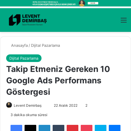
Kayıt Ol
Arama 
M
Anasayfa
/
Dijital Pazarlama
Dijital Pazarlama
Takip Etmeniz Gereken 10
Google Ads Performans
Göstergesi
Levent Demirbaş
B
22 Aralık 2022
2
i
3 dakika okuma süresi
r
Facebook
X
LinkedIn
Tumblr
Pinterest
Pocket
Skype
Messenger
e