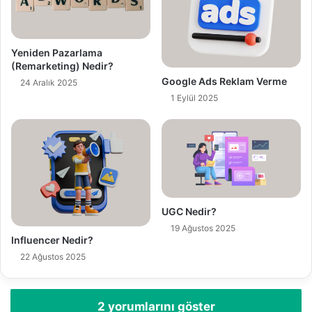
i
n
i
z
Yeniden Pazarlama
i
(Remarketing) Nedir?
g
Google Ads Reklam Verme
24 Aralık 2025
i
1 Eylül 2025
r
i
n
i
z
UGC Nedir?
19 Ağustos 2025
Influencer Nedir?
22 Ağustos 2025
2 yorumlarını göster