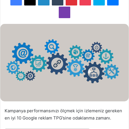
-
Viber
p
o
s
t
a
g
ö
n
d
e
r
m
e
k
Kampanya performansınızı ölçmek için izlemeniz gereken
en iyi 10 Google reklam TPG’sine odaklanma zamanı.