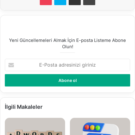
Yeni Güncellemeleri Almak İçin E-posta Listeme Abone
Olun!
E
-
P
o
s
t
a
a
İlgili Makaleler
d
r
e
s