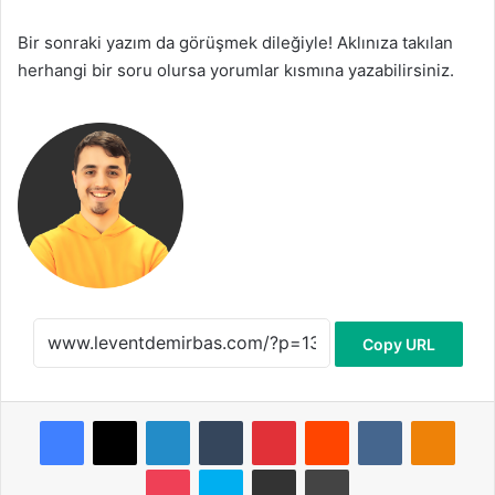
Bir sonraki yazım da görüşmek dileğiyle! Aklınıza takılan
herhangi bir soru olursa yorumlar kısmına yazabilirsiniz.
Copy URL
Facebook
X
LinkedIn
Tumblr
Pinterest
Reddit
VKontakte
Odnoklassniki
Pocket
Skype
E-Posta ile paylaş
Yazdır