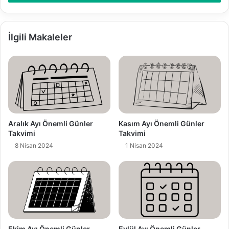
s
t
a
a
İlgili Makaleler
d
r
e
s
i
n
i
z
Aralık Ayı Önemli Günler
Kasım Ayı Önemli Günler
i
Takvimi
Takvimi
g
8 Nisan 2024
1 Nisan 2024
i
r
i
n
i
z
Ekim Ayı Önemli Günler
Eylül Ayı Önemli Günler