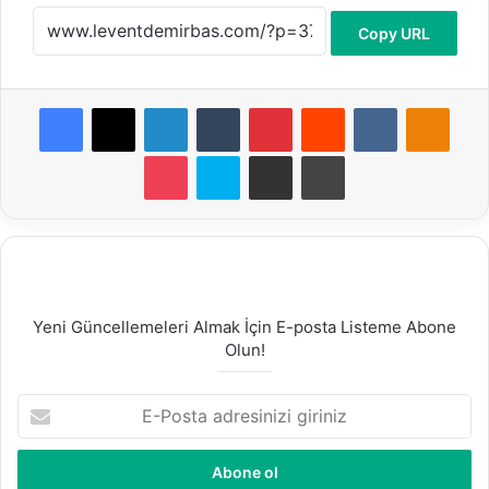
Copy URL
Facebook
X
LinkedIn
Tumblr
Pinterest
Reddit
VKontakte
Odnoklassniki
Pocket
Skype
E-Posta ile paylaş
Yazdır
Yeni Güncellemeleri Almak İçin E-posta Listeme Abone
Olun!
E
-
P
o