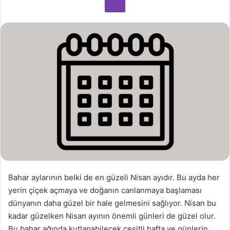
o
s
t
a
g
ö
n
d
e
r
m
e
k
Bahar aylarının belki de en güzeli Nisan ayıdır. Bu ayda her
yerin çiçek açmaya ve doğanın canlanmaya başlaması
dünyanın daha güzel bir hale gelmesini sağlıyor. Nisan bu
kadar güzelken Nisan ayının önemli günleri de güzel olur.
Bu bahar ağında kutlanabilecek çeşitli hafta ve günlerin