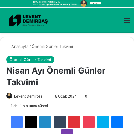
Kayıt Ol
Arama 
M
Anasayfa
/
Önemli Günler Takvimi
Önemli Günler Takvimi
Nisan Ayı Önemli Günler
Takvimi
Levent Demirbaş
B
8 Ocak 2024
0
i
1 dakika okuma süresi
r
Facebook
X
LinkedIn
Tumblr
Pinterest
Pocket
Skype
Messenger
e
-
Viber
p