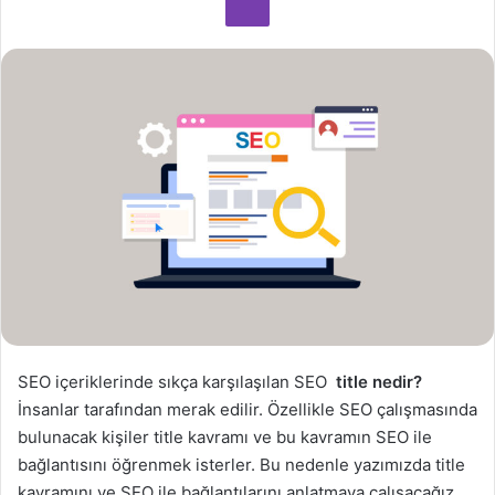
o
s
t
a
g
ö
n
d
e
r
m
e
k
SEO içeriklerinde sıkça karşılaşılan SEO
title nedir?
İnsanlar tarafından merak edilir. Özellikle SEO çalışmasında
bulunacak kişiler title kavramı ve bu kavramın SEO ile
bağlantısını öğrenmek isterler. Bu nedenle yazımızda title
kavramını ve SEO ile bağlantılarını anlatmaya çalışacağız.