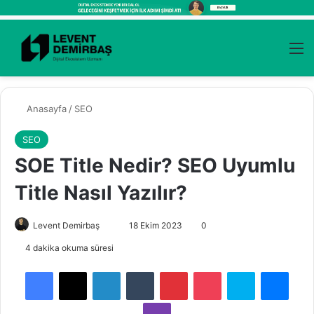
Kayıt Ol
Arama 
M
Anasayfa
/
SEO
SEO
SOE Title Nedir? SEO Uyumlu
Title Nasıl Yazılır?
Levent Demirbaş
B
18 Ekim 2023
0
i
4 dakika okuma süresi
r
Facebook
X
LinkedIn
Tumblr
Pinterest
Pocket
Skype
Messenger
e
-
Viber
p