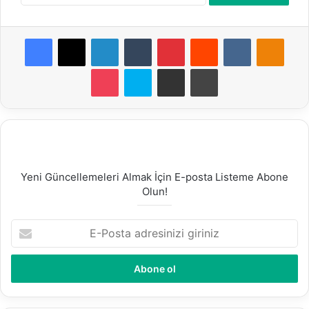
Facebook
X
LinkedIn
Tumblr
Pinterest
Reddit
VKontakte
Odnoklassniki
Pocket
Skype
E-Posta ile paylaş
Yazdır
Yeni Güncellemeleri Almak İçin E-posta Listeme Abone
Olun!
E
-
P
o
s
t