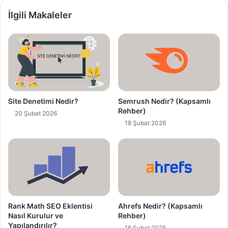
a
a
İlgili Makaleler
d
r
e
s
i
n
i
z
Site Denetimi Nedir?
Semrush Nedir? (Kapsamlı
i
Rehber)
20 Şubat 2026
g
18 Şubat 2026
i
r
i
n
i
z
Rank Math SEO Eklentisi
Ahrefs Nedir? (Kapsamlı
Nasıl Kurulur ve
Rehber)
Yapılandırılır?
16 Şubat 2026