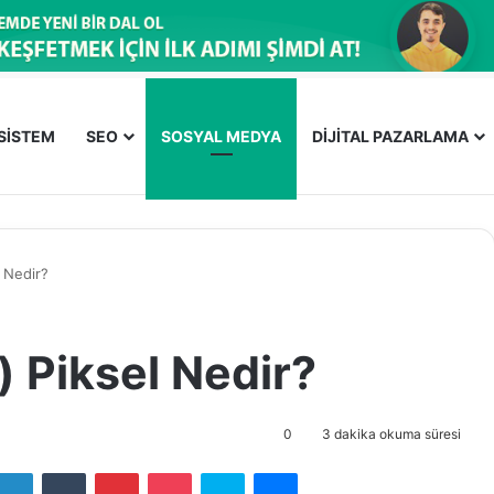
OSİSTEM
SEO
SOSYAL MEDYA
DİJİTAL PAZARLAMA
 Nedir?
 Piksel Nedir?
0
3 dakika okuma süresi
LinkedIn
Tumblr
Pinterest
Pocket
Skype
Messenger