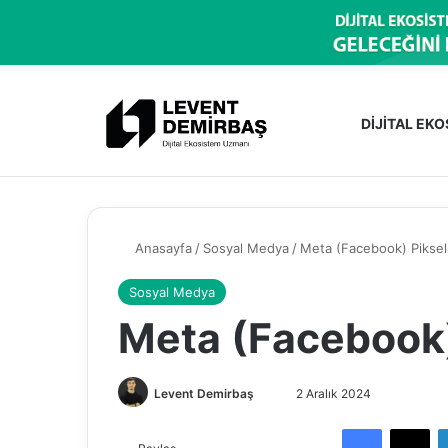
DİJİTAL EK
Anasayfa
/
Sosyal Medya
/
Meta (Facebook) Piksel
Sosyal Medya
Meta (Facebook)
Levent Demirbaş
B
2 Aralık 2024
i
Facebook
X
r