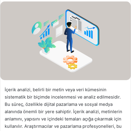
s
t
a
g
ö
n
d
e
r
m
e
k
İçerik analizi, belirli bir metin veya veri kümesinin
sistematik bir biçimde incelenmesi ve analiz edilmesidir.
Bu süreç, özellikle dijital pazarlama ve sosyal medya
alanında önemli bir yere sahiptir. İçerik analizi, metinlerin
anlamını, yapısını ve içindeki temaları açığa çıkarmak için
kullanılır. Araştırmacılar ve pazarlama profesyonelleri, bu