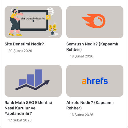
d
r
e
s
i
n
i
z
Site Denetimi Nedir?
Semrush Nedir? (Kapsamlı
i
Rehber)
20 Şubat 2026
g
18 Şubat 2026
i
r
i
n
i
z
Rank Math SEO Eklentisi
Ahrefs Nedir? (Kapsamlı
Nasıl Kurulur ve
Rehber)
Yapılandırılır?
16 Şubat 2026
17 Şubat 2026