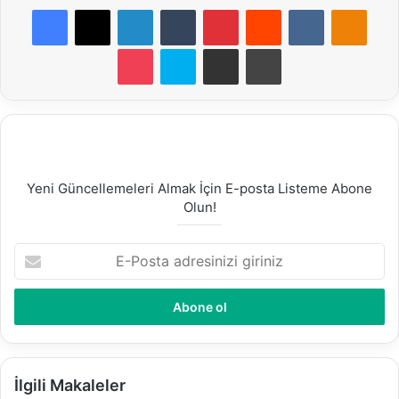
Facebook
X
LinkedIn
Tumblr
Pinterest
Reddit
VKontakte
Odnoklassniki
Pocket
Skype
E-Posta ile paylaş
Yazdır
Yeni Güncellemeleri Almak İçin E-posta Listeme Abone
Olun!
E
-
P
o
s
t
a
a
İlgili Makaleler