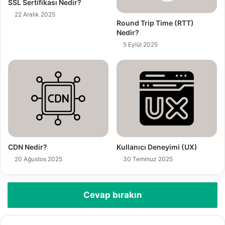
z
SSL Sertifikası Nedir?
i
22 Aralık 2025
g
Round Trip Time (RTT)
Nedir?
i
r
5 Eylül 2025
i
n
i
z
CDN Nedir?
Kullanıcı Deneyimi (UX)
20 Ağustos 2025
30 Temmuz 2025
Cevap bırakın