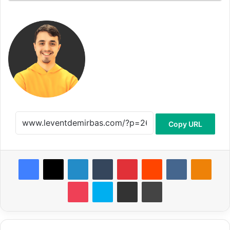
Copy URL
Facebook
X
LinkedIn
Tumblr
Pinterest
Reddit
VKontakte
Odnoklassniki
Pocket
Skype
E-Posta ile paylaş
Yazdır