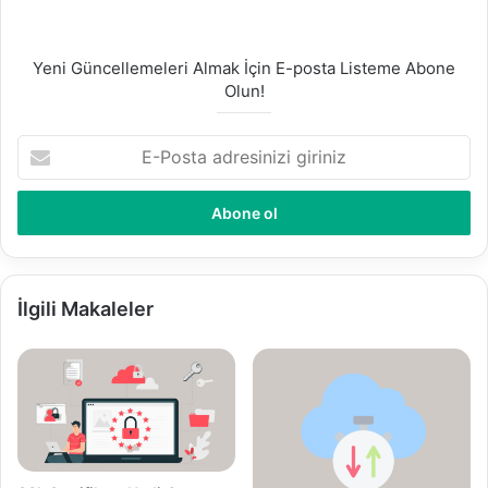
Yeni Güncellemeleri Almak İçin E-posta Listeme Abone
Olun!
E
-
P
o
s
t
a
a
İlgili Makaleler
d
r
e
s
i
n
i