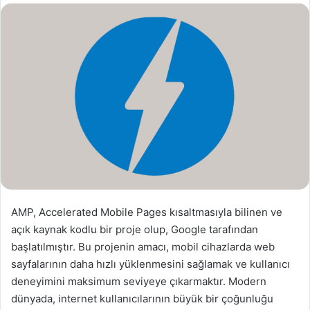
s
t
a
g
ö
n
d
e
r
m
e
k
AMP, Accelerated Mobile Pages kısaltmasıyla bilinen ve
açık kaynak kodlu bir proje olup, Google tarafından
başlatılmıştır. Bu projenin amacı, mobil cihazlarda web
sayfalarının daha hızlı yüklenmesini sağlamak ve kullanıcı
deneyimini maksimum seviyeye çıkarmaktır. Modern
dünyada, internet kullanıcılarının büyük bir çoğunluğu