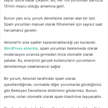
sayısı %85’e kadar çıkabilir. Bu, her 100 yorumdan yalnızca
15’inin meşru olduğu anlamına gelir.
Bunun yanı sıra,
yorum den
e
tleme
zaman alan bir iştir.
Spam yorumları manuel olarak filtrelemek için sayısız saat
harcamanız gerekir.
Akismet’in size saatler kazandırabileceği yer burasıdır.
WordPress
eklentisi,
spam yorumları beklemede olarak
moderasyon sıranıza girmeden önce otomatik olarak
yakalar
. Bu, enerjinizi gerçek kullanıcıların
yorumlarını
denetlemeye
odaklamanızı sağlar .
Bir yorum, Akismet tarafından spam olarak
işaretlendiğinde, normalde diğer yorumlarda gördüğünüz
gibi Bekleyen Denetleme bildirimini göstermez
.
Bunun
yerine, onları otomatik olarak spam klasörüne
taşıyacaktır .