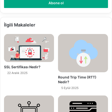
o
s
t
a
a
İlgili Makaleler
d
r
e
s
i
n
i
z
SSL Sertifikası Nedir?
i
22 Aralık 2025
g
Round Trip Time (RTT)
Nedir?
i
r
5 Eylül 2025
i
n
i
z