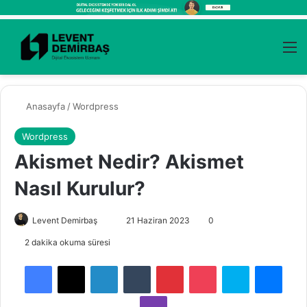
Kayıt Ol
Arama 
M
Anasayfa
/
Wordpress
Wordpress
Akismet Nedir? Akismet
Nasıl Kurulur?
Levent Demirbaş
B
21 Haziran 2023
0
i
2 dakika okuma süresi
r
Facebook
X
LinkedIn
Tumblr
Pinterest
Pocket
Skype
Messenger
e
-
Viber
p