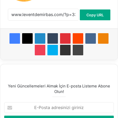
Copy URL
Facebook
X
LinkedIn
Tumblr
Pinterest
Reddit
VKontakte
Odnoklassniki
Pocket
Skype
E-Posta ile paylaş
Yazdır
Yeni Güncellemeleri Almak İçin E-posta Listeme Abone
Olun!
E
-
P