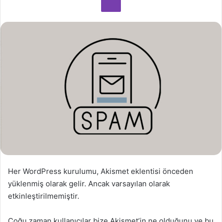
o
s
t
a
g
ö
n
d
e
r
m
e
k
Her WordPress kurulumu, Akismet eklentisi önceden
yüklenmiş olarak gelir. Ancak varsayılan olarak
etkinleştirilmemiştir.
Çoğu zaman kullanıcılar bize Akismet’in ne olduğunu ve bu