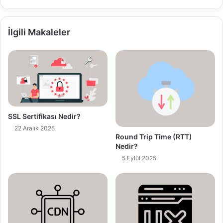
t
a
a
İlgili Makaleler
d
r
e
s
i
n
i
z
SSL Sertifikası Nedir?
i
22 Aralık 2025
g
Round Trip Time (RTT)
Nedir?
i
r
5 Eylül 2025
i
n
i
z