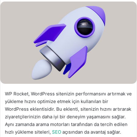
s
t
a
g
ö
n
d
e
r
m
e
k
WP Rocket, WordPress sitenizin performansını artırmak ve
yükleme hızını optimize etmek için kullanılan bir
WordPress eklentisidir. Bu eklenti, sitenizin hızını artırarak
ziyaretçilerinizin daha iyi bir deneyim yaşamasını sağlar.
Aynı zamanda arama motorları tarafından da tercih edilen
hızlı yükleme siteleri,
SEO
açısından da avantaj sağlar.