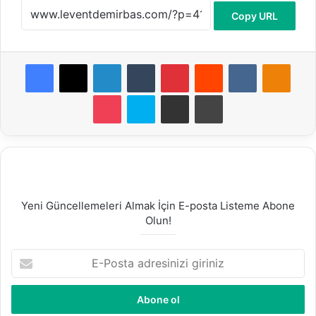
Copy URL
Facebook
X
LinkedIn
Tumblr
Pinterest
Reddit
VKontakte
Odnoklassniki
Pocket
Skype
E-Posta ile paylaş
Yazdır
Yeni Güncellemeleri Almak İçin E-posta Listeme Abone
Olun!
E
-
P
o
s