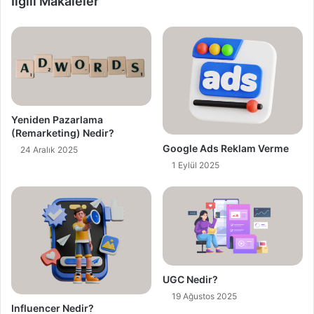
İlgili Makaleler
d
r
e
s
i
n
i
z
Yeniden Pazarlama
i
(Remarketing) Nedir?
g
Google Ads Reklam Verme
24 Aralık 2025
i
1 Eylül 2025
r
i
n
i
z
UGC Nedir?
19 Ağustos 2025
Influencer Nedir?