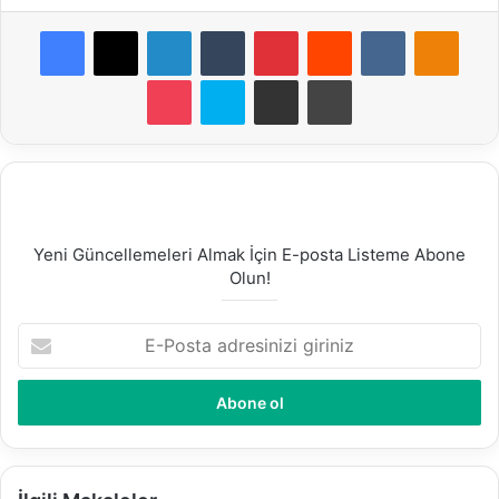
Facebook
X
LinkedIn
Tumblr
Pinterest
Reddit
VKontakte
Odnoklassniki
Pocket
Skype
E-Posta ile paylaş
Yazdır
Yeni Güncellemeleri Almak İçin E-posta Listeme Abone
Olun!
E
-
P
o
s
t
a
a