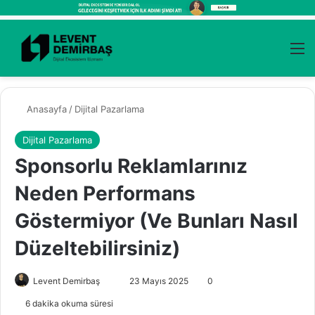
Kayıt Ol
Arama 
M
Anasayfa
/
Dijital Pazarlama
Dijital Pazarlama
Sponsorlu Reklamlarınız
Neden Performans
Göstermiyor (Ve Bunları Nasıl
Düzeltebilirsiniz)
Levent Demirbaş
B
23 Mayıs 2025
0
i
6 dakika okuma süresi
r