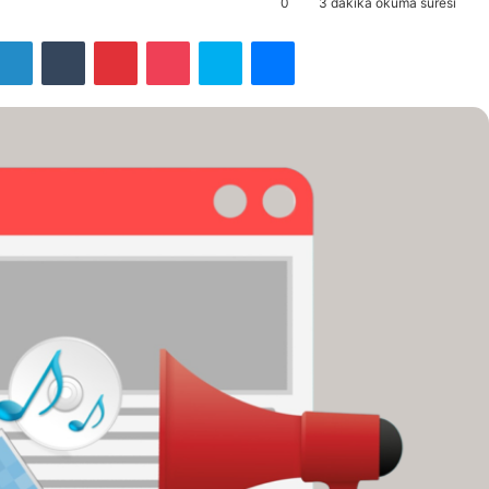
0
3 dakika okuma süresi
LinkedIn
Tumblr
Pinterest
Pocket
Skype
Messenger