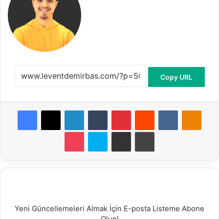
Copy URL
Facebook
X
LinkedIn
Tumblr
Pinterest
Reddit
VKontakte
Odnoklassniki
Pocket
Skype
E-Posta ile paylaş
Yazdır
Yeni Güncellemeleri Almak İçin E-posta Listeme Abone
Olun!