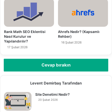
r
i
n
i
z
Rank Math SEO Eklentisi
Ahrefs Nedir? (Kapsamlı
Nasıl Kurulur ve
Rehber)
Yapılandırılır?
16 Şubat 2026
17 Şubat 2026
Cevap bırakın
Levent Demirbaş Tarafından
Site Denetimi Nedir?
20 Şubat 2026