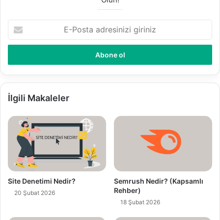
E
-
P
o
s
t
a
a
İlgili Makaleler
d
r
e
s
i
n
i
z
Site Denetimi Nedir?
Semrush Nedir? (Kapsamlı
i
Rehber)
20 Şubat 2026
g
18 Şubat 2026
i