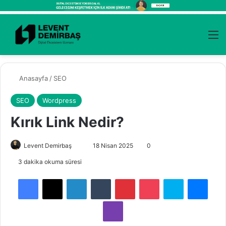
Kayıt Ol
Arama 
M
Anasayfa
/
SEO
SEO
Wordpress
Kırık Link Nedir?
Levent Demirbaş
B
18 Nisan 2025
0
i
3 dakika okuma süresi
r
Facebook
X
LinkedIn
Tumblr
Pinterest
Pocket
Skype
Messenger
e
-
Viber
p
o