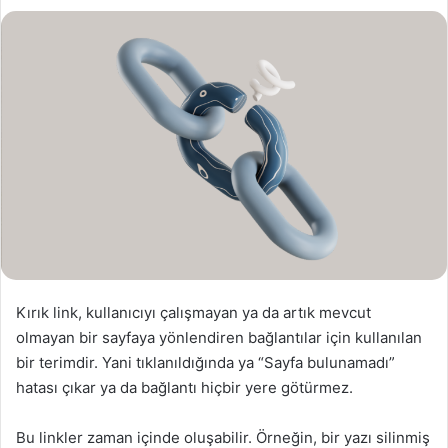
s
t
a
g
ö
n
d
e
r
m
e
k
Kırık link, kullanıcıyı çalışmayan ya da artık mevcut
olmayan bir sayfaya yönlendiren bağlantılar için kullanılan
bir terimdir. Yani tıklanıldığında ya “Sayfa bulunamadı”
hatası çıkar ya da bağlantı hiçbir yere götürmez.
Bu linkler zaman içinde oluşabilir. Örneğin, bir yazı silinmiş