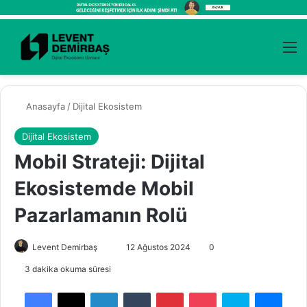
Kayıt Ol
Arama 
M
Anasayfa
/
Dijital Ekosistem
Dijital Ekosistem
Mobil Strateji: Dijital
Ekosistemde Mobil
Pazarlamanın Rolü
Levent Demirbaş
B
12 Ağustos 2024
0
i
3 dakika okuma süresi
r
Facebook
X
LinkedIn
Tumblr
Pinterest
Pocket
Skype
Messenger
e