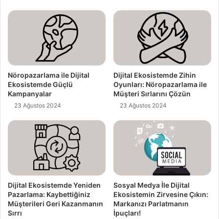
d
r
e
s
i
n
i
z
Nöropazarlama ile Dijital
Dijital Ekosistemde Zihin
i
Ekosistemde Güçlü
Oyunları: Nöropazarlama ile
Kampanyalar
Müşteri Sırlarını Çözün
g
i
23 Ağustos 2024
23 Ağustos 2024
r
i
n
i
z
Dijital Ekosistemde Yeniden
Sosyal Medya İle Dijital
Pazarlama: Kaybettiğiniz
Ekosistemin Zirvesine Çıkın:
Müşterileri Geri Kazanmanın
Markanızı Parlatmanın
Sırrı
İpuçları!