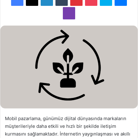
-
Viber
p
o
s
t
a
g
ö
n
d
e
r
m
e
k
Mobil pazarlama, günümüz dijital dünyasında markaların
müşterileriyle daha etkili ve hızlı bir şekilde iletişim
kurmasını sağlamaktadır. İnternetin yaygınlaşması ve akıllı