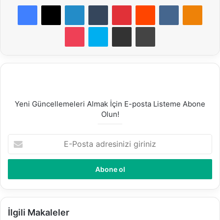
Facebook
X
LinkedIn
Tumblr
Pinterest
Reddit
VKontakte
Odnoklassniki
Pocket
Skype
E-Posta ile paylaş
Yazdır
Yeni Güncellemeleri Almak İçin E-posta Listeme Abone
Olun!
E
-
P
o
s
t
a
a
İlgili Makaleler