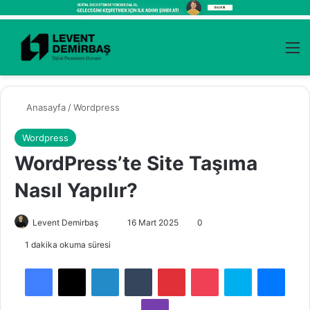
Kayıt Ol
Arama 
M
Anasayfa
/
Wordpress
Wordpress
WordPress’te Site Taşıma
Nasıl Yapılır?
Levent Demirbaş
B
16 Mart 2025
0
i
1 dakika okuma süresi
r
Facebook
X
LinkedIn
Tumblr
Pinterest
Pocket
Skype
Messenger
e
-
Viber
p