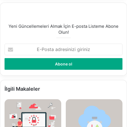
Yeni Güncellemeleri Almak İçin E-posta Listeme Abone
Olun!
E
-
P
o
s
t
a
a
İlgili Makaleler
d
r
e
s
i
n