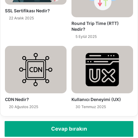
i
z
SSL Sertifikası Nedir?
i
22 Aralık 2025
g
Round Trip Time (RTT)
Nedir?
i
r
5 Eylül 2025
i
n
i
z
CDN Nedir?
Kullanıcı Deneyimi (UX)
20 Ağustos 2025
30 Temmuz 2025
Cevap bırakın