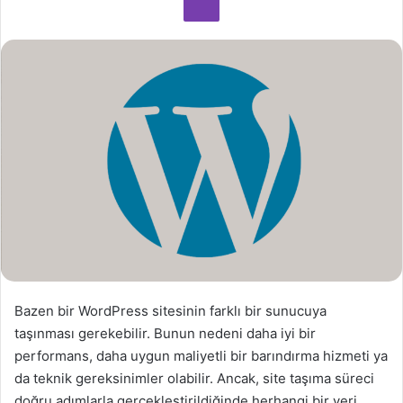
o
s
t
a
g
ö
n
d
e
r
m
e
k
Bazen bir WordPress sitesinin farklı bir sunucuya
taşınması gerekebilir. Bunun nedeni daha iyi bir
performans, daha uygun maliyetli bir barındırma hizmeti ya
da teknik gereksinimler olabilir. Ancak, site taşıma süreci
doğru adımlarla gerçekleştirildiğinde herhangi bir veri