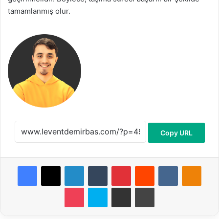
tamamlanmış olur.
Copy URL
Facebook
X
LinkedIn
Tumblr
Pinterest
Reddit
VKontakte
Odnoklassniki
Pocket
Skype
E-Posta ile paylaş
Yazdır