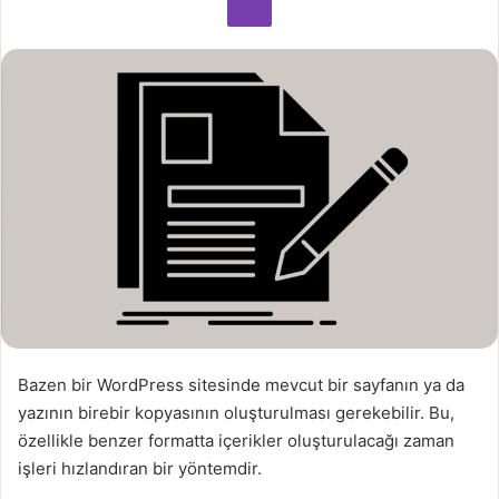
o
s
t
a
g
ö
n
d
e
r
m
e
k
Bazen bir WordPress sitesinde mevcut bir sayfanın ya da
yazının birebir kopyasının oluşturulması gerekebilir. Bu,
özellikle benzer formatta içerikler oluşturulacağı zaman
işleri hızlandıran bir yöntemdir.