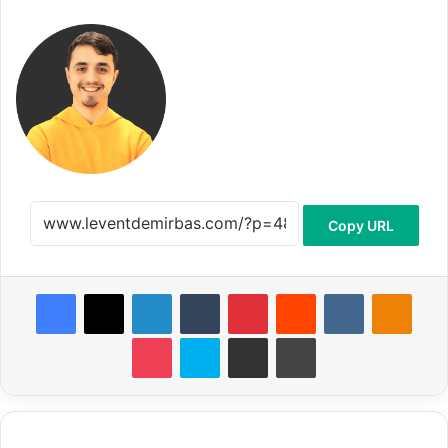
Copy URL
Facebook
X
LinkedIn
Tumblr
Pinterest
Reddit
VKontakte
Odnoklassniki
Pocket
Skype
E-Posta ile paylaş
Yazdır