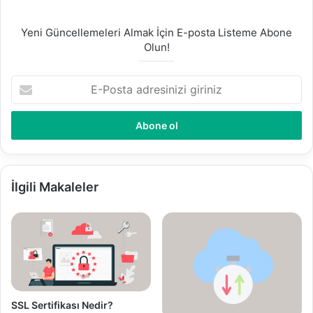
Yeni Güncellemeleri Almak İçin E-posta Listeme Abone
Olun!
E
-
P
o
s
t
a
a
İlgili Makaleler
d
r
e
s
i
n
i
z
SSL Sertifikası Nedir?