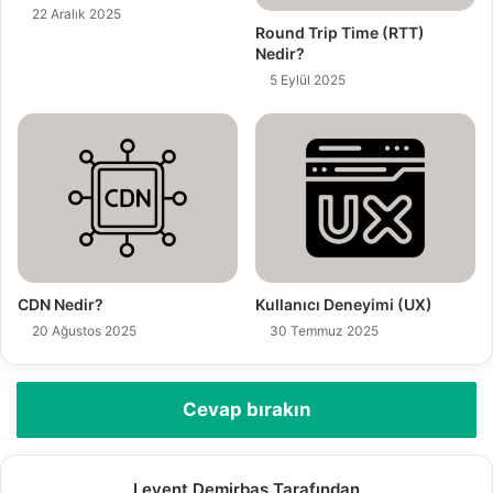
i
22 Aralık 2025
g
Round Trip Time (RTT)
Nedir?
i
r
5 Eylül 2025
i
n
i
z
CDN Nedir?
Kullanıcı Deneyimi (UX)
20 Ağustos 2025
30 Temmuz 2025
Cevap bırakın
Levent Demirbaş Tarafından