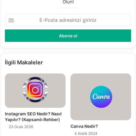
Olun!
E-
Posta
adresinizi
giriniz
İlgili Makaleler
Instagram SEO Nedir? Nasıl
Yapılır? (Kapsamlı Rehber)
Canva Nedir?
23 Ocak 2026
4 Aralık 2024