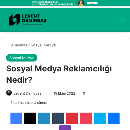
Kayıt Ol
Arama 
M
Anasayfa
/
Sosyal Medya
Sosyal Medya
Sosyal Medya Reklamcılığı
Nedir?
Bir
Levent Demirbaş
19 Ekim 2022
0
e-
5 dakika okuma süresi
posta
Facebook
X
LinkedIn
Tumblr
Pinterest
Pocket
Skype
Mess
göndermek
Viber