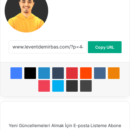
Copy URL
Facebook
X
LinkedIn
Tumblr
Pinterest
Reddit
VKontakte
Odnok
Pocket
Skype
E-Posta ile paylaş
Yazdır
Yeni Güncellemeleri Almak İçin E-posta Listeme Abone