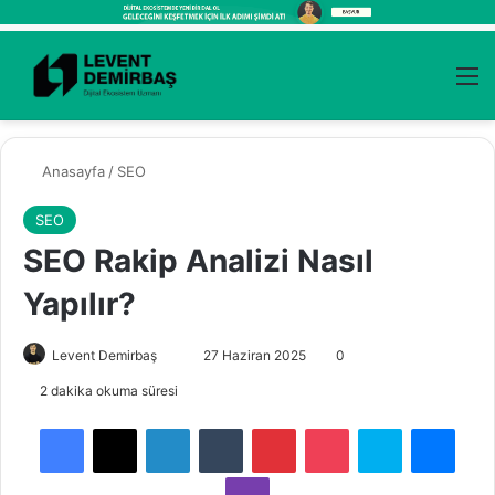
Kayıt Ol
Arama 
M
Anasayfa
/
SEO
SEO
SEO Rakip Analizi Nasıl
Yapılır?
Levent Demirbaş
B
27 Haziran 2025
0
i
2 dakika okuma süresi
r
Facebook
X
LinkedIn
Tumblr
Pinterest
Pocket
Skype
Messenger
e
-
Viber
p