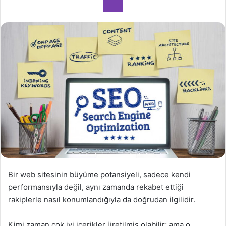
o
s
t
a
g
ö
n
d
e
r
m
e
k
Bir web sitesinin büyüme potansiyeli, sadece kendi
performansıyla değil, aynı zamanda rekabet ettiği
rakiplerle nasıl konumlandığıyla da doğrudan ilgilidir.
Kimi zaman çok iyi içerikler üretilmiş olabilir; ama o