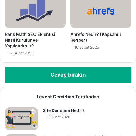
i
n
i
z
Rank Math SEO Eklentisi
Ahrefs Nedir? (Kapsamlı
Nasıl Kurulur ve
Rehber)
Yapılandırılır?
16 Şubat 2026
17 Şubat 2026
Cevap bırakın
Levent Demirbaş Tarafından
Site Denetimi Nedir?
20 Şubat 2026