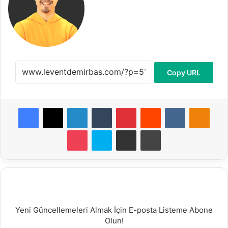
Copy URL
Facebook
X
LinkedIn
Tumblr
Pinterest
Reddit
VKontakte
Odnoklassniki
Pocket
Skype
E-Posta ile paylaş
Yazdır
Yeni Güncellemeleri Almak İçin E-posta Listeme Abone
Olun!