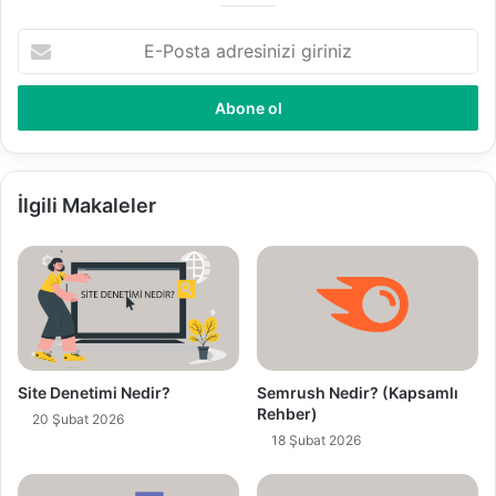
E
-
P
o
s
t
a
a
İlgili Makaleler
d
r
e
s
i
n
i
z
Site Denetimi Nedir?
Semrush Nedir? (Kapsamlı
i
Rehber)
20 Şubat 2026
g
18 Şubat 2026
i
r