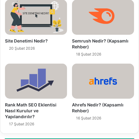
r
e
s
i
n
i
z
Site Denetimi Nedir?
Semrush Nedir? (Kapsamlı
i
Rehber)
20 Şubat 2026
g
18 Şubat 2026
i
r
i
n
i
z
Rank Math SEO Eklentisi
Ahrefs Nedir? (Kapsamlı
Nasıl Kurulur ve
Rehber)
Yapılandırılır?
16 Şubat 2026
17 Şubat 2026