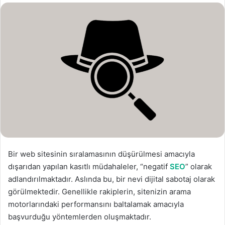
s
t
a
g
ö
n
d
e
r
m
e
k
Bir web sitesinin sıralamasının düşürülmesi amacıyla
dışarıdan yapılan kasıtlı müdahaleler, “negatif
SEO
” olarak
adlandırılmaktadır. Aslında bu, bir nevi dijital sabotaj olarak
görülmektedir. Genellikle rakiplerin, sitenizin arama
motorlarındaki performansını baltalamak amacıyla
başvurduğu yöntemlerden oluşmaktadır.