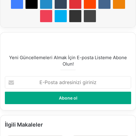
Pocket
Skype
E-Posta ile paylaş
Yazdır
Yeni Güncellemeleri Almak İçin E-posta Listeme Abone
Olun!
E
-
P
o
s
t
a
a
İlgili Makaleler
d