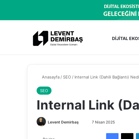
DİJİTAL EK
Anasayfa
/
SEO
/
Internal Link (Dahili Bağlantı) Ned
SEO
Internal Link (Da
Levent Demirbaş
B
7 Nisan 2025
i
Facebook
X
r