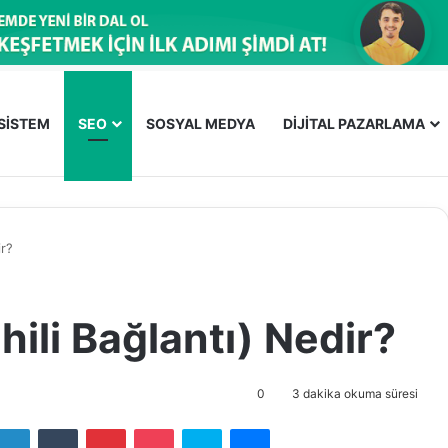
OSİSTEM
SEO
SOSYAL MEDYA
DİJİTAL PAZARLAMA
ir?
hili Bağlantı) Nedir?
0
3 dakika okuma süresi
LinkedIn
Tumblr
Pinterest
Pocket
Skype
Messenger