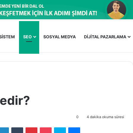
OSİSTEM
SEO
SOSYAL MEDYA
DİJİTAL PAZARLAMA
edir?
0
4 dakika okuma süresi
LinkedIn
Tumblr
Pinterest
Pocket
Skype
Messenger