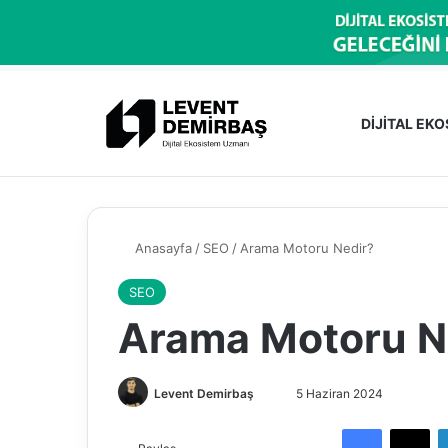
DİJİTAL EK
Anasayfa
/
SEO
/
Arama Motoru Nedir?
SEO
Arama Motoru N
Levent Demirbaş
B
5 Haziran 2024
i
Facebook
X
r